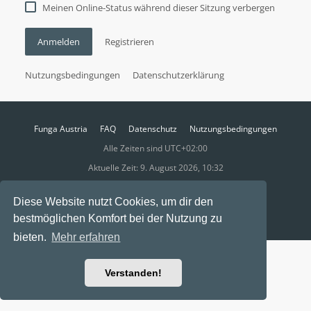
Meinen Online-Status während dieser Sitzung verbergen
Anmelden
Registrieren
Nutzungsbedingungen
Datenschutzerklärung
Funga Austria
FAQ
Datenschutz
Nutzungsbedingungen
Alle Zeiten sind
UTC+02:00
Aktuelle Zeit: 9. August 2026, 10:32
Powered by
phpBB
® Forum Software © phpBB Limited
Diese Website nutzt Cookies, um dir den
Ravaio Theme by
Gramziu
bestmöglichen Komfort bei der Nutzung zu
bieten.
Mehr erfahren
Verstanden!