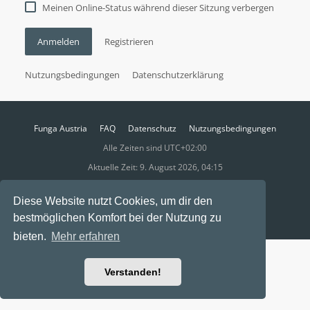
Meinen Online-Status während dieser Sitzung verbergen
Anmelden
Registrieren
Nutzungsbedingungen
Datenschutzerklärung
Funga Austria
FAQ
Datenschutz
Nutzungsbedingungen
Alle Zeiten sind
UTC+02:00
Aktuelle Zeit: 9. August 2026, 04:15
Powered by
phpBB
® Forum Software © phpBB Limited
Diese Website nutzt Cookies, um dir den
Ravaio Theme by
Gramziu
bestmöglichen Komfort bei der Nutzung zu
bieten.
Mehr erfahren
Verstanden!