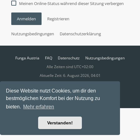
Meinen Online-Status während dieser Sitzung verbergen
Anmelden
Registrieren
Nutzungsbedingungen
Datenschutzerklärung
Funga Austria
FAQ
Datenschutz
Nutzungsbedingungen
Alle Zeiten sind
UTC+02:00
Aktuelle Zeit: 6. August 2026, 04:01
Powered by
phpBB
® Forum Software © phpBB Limited
Diese Website nutzt Cookies, um dir den
Ravaio Theme by
Gramziu
bestmöglichen Komfort bei der Nutzung zu
bieten.
Mehr erfahren
Verstanden!