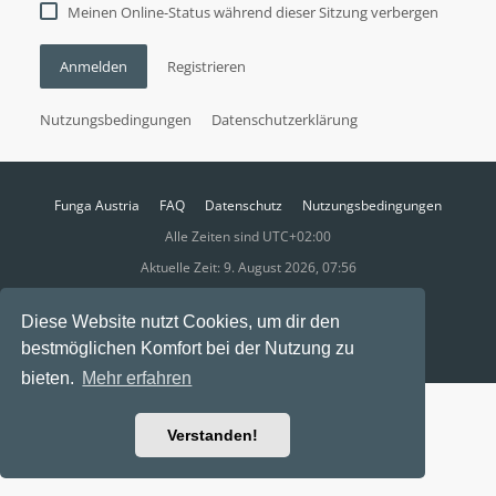
Meinen Online-Status während dieser Sitzung verbergen
Anmelden
Registrieren
Nutzungsbedingungen
Datenschutzerklärung
Funga Austria
FAQ
Datenschutz
Nutzungsbedingungen
Alle Zeiten sind
UTC+02:00
Aktuelle Zeit: 9. August 2026, 07:56
Powered by
phpBB
® Forum Software © phpBB Limited
Diese Website nutzt Cookies, um dir den
Ravaio Theme by
Gramziu
bestmöglichen Komfort bei der Nutzung zu
bieten.
Mehr erfahren
Verstanden!