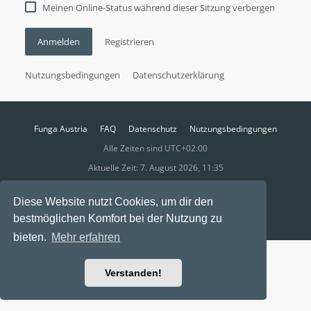
Meinen Online-Status während dieser Sitzung verbergen
Anmelden
Registrieren
Nutzungsbedingungen
Datenschutzerklärung
Funga Austria
FAQ
Datenschutz
Nutzungsbedingungen
Alle Zeiten sind
UTC+02:00
Aktuelle Zeit: 7. August 2026, 11:35
Powered by
phpBB
® Forum Software © phpBB Limited
Diese Website nutzt Cookies, um dir den
Ravaio Theme by
Gramziu
bestmöglichen Komfort bei der Nutzung zu
bieten.
Mehr erfahren
Verstanden!