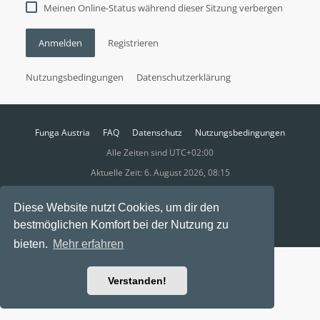
Meinen Online-Status während dieser Sitzung verbergen
Anmelden
Registrieren
Nutzungsbedingungen
Datenschutzerklärung
Funga Austria
FAQ
Datenschutz
Nutzungsbedingungen
Alle Zeiten sind
UTC+02:00
Aktuelle Zeit: 6. August 2026, 08:15
Powered by
phpBB
® Forum Software © phpBB Limited
Diese Website nutzt Cookies, um dir den
Ravaio Theme by
Gramziu
bestmöglichen Komfort bei der Nutzung zu
bieten.
Mehr erfahren
Verstanden!