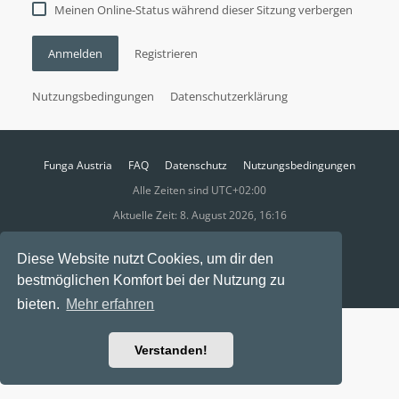
Meinen Online-Status während dieser Sitzung verbergen
Anmelden
Registrieren
Nutzungsbedingungen
Datenschutzerklärung
Funga Austria
FAQ
Datenschutz
Nutzungsbedingungen
Alle Zeiten sind
UTC+02:00
Aktuelle Zeit: 8. August 2026, 16:16
Powered by
phpBB
® Forum Software © phpBB Limited
Diese Website nutzt Cookies, um dir den
Ravaio Theme by
Gramziu
bestmöglichen Komfort bei der Nutzung zu
bieten.
Mehr erfahren
Verstanden!