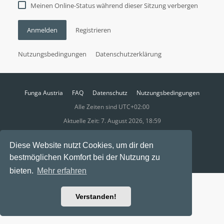
Meinen Online-Status während dieser Sitzung verbergen
Anmelden
Registrieren
Nutzungsbedingungen
Datenschutzerklärung
Funga Austria
FAQ
Datenschutz
Nutzungsbedingungen
Alle Zeiten sind
UTC+02:00
Aktuelle Zeit: 7. August 2026, 18:59
Powered by
phpBB
® Forum Software © phpBB Limited
Diese Website nutzt Cookies, um dir den
Ravaio Theme by
Gramziu
bestmöglichen Komfort bei der Nutzung zu
bieten.
Mehr erfahren
Verstanden!