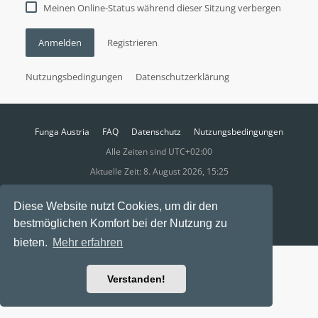
Meinen Online-Status während dieser Sitzung verbergen
Anmelden
Registrieren
Nutzungsbedingungen
Datenschutzerklärung
Funga Austria
FAQ
Datenschutz
Nutzungsbedingungen
Alle Zeiten sind
UTC+02:00
Aktuelle Zeit: 8. August 2026, 15:25
Powered by
phpBB
® Forum Software © phpBB Limited
Diese Website nutzt Cookies, um dir den
Ravaio Theme by
Gramziu
bestmöglichen Komfort bei der Nutzung zu
bieten.
Mehr erfahren
Verstanden!