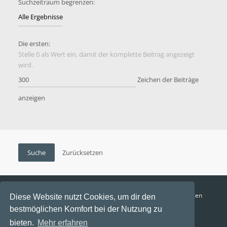
Suchzeitraum begrenzen:
Die ersten:
Stelle 0 als Wert ein, damit der komplette Beitrag angezeigt
wird.
Zeichen der Beiträge
anzeigen
Funga Austria
FAQ
Datenschutz
Nutzungsbedingungen
Diese Website nutzt Cookies, um dir den
bestmöglichen Komfort bei der Nutzung zu
Alle Zeiten sind
UTC+02:00
bieten.
Mehr erfahren
Aktuelle Zeit: 10. August 2026, 15:29