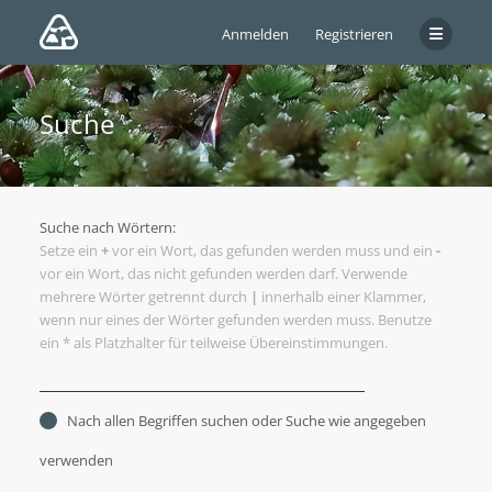
Anmelden
Registrieren
Suche
Suche nach Wörtern:
Setze ein
+
vor ein Wort, das gefunden werden muss und ein
-
vor ein Wort, das nicht gefunden werden darf. Verwende
mehrere Wörter getrennt durch
|
innerhalb einer Klammer,
wenn nur eines der Wörter gefunden werden muss. Benutze
ein * als Platzhalter für teilweise Übereinstimmungen.
Nach allen Begriffen suchen oder Suche wie angegeben
verwenden