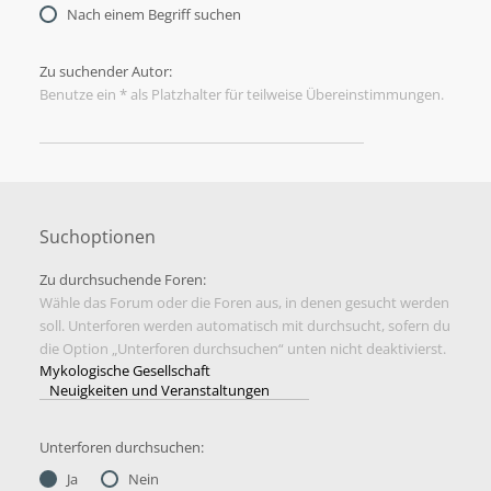
Nach einem Begriff suchen
Zu suchender Autor:
Benutze ein * als Platzhalter für teilweise Übereinstimmungen.
Suchoptionen
Zu durchsuchende Foren:
Wähle das Forum oder die Foren aus, in denen gesucht werden
soll. Unterforen werden automatisch mit durchsucht, sofern du
die Option „Unterforen durchsuchen“ unten nicht deaktivierst.
Unterforen durchsuchen:
Ja
Nein