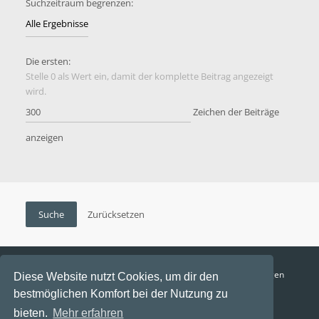
Suchzeitraum begrenzen:
Die ersten:
Stelle 0 als Wert ein, damit der komplette Beitrag angezeigt
wird.
Zeichen der Beiträge
anzeigen
Funga Austria
FAQ
Datenschutz
Nutzungsbedingungen
Diese Website nutzt Cookies, um dir den
bestmöglichen Komfort bei der Nutzung zu
Alle Zeiten sind
UTC+02:00
bieten.
Mehr erfahren
Aktuelle Zeit: 7. August 2026, 04:43