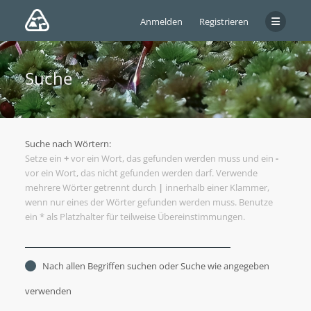
Anmelden
Registrieren
Suche
Suche nach Wörtern:
Setze ein
+
vor ein Wort, das gefunden werden muss und ein
-
vor ein Wort, das nicht gefunden werden darf. Verwende
mehrere Wörter getrennt durch
|
innerhalb einer Klammer,
wenn nur eines der Wörter gefunden werden muss. Benutze
ein * als Platzhalter für teilweise Übereinstimmungen.
Nach allen Begriffen suchen oder Suche wie angegeben
verwenden