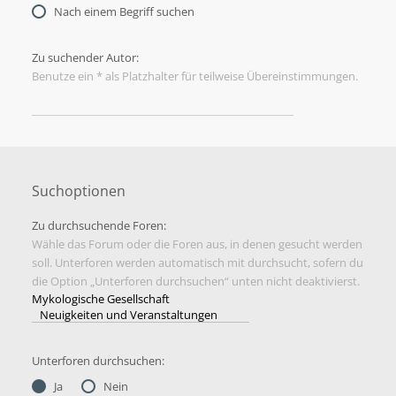
Nach einem Begriff suchen
Zu suchender Autor:
Benutze ein * als Platzhalter für teilweise Übereinstimmungen.
Suchoptionen
Zu durchsuchende Foren:
Wähle das Forum oder die Foren aus, in denen gesucht werden
soll. Unterforen werden automatisch mit durchsucht, sofern du
die Option „Unterforen durchsuchen“ unten nicht deaktivierst.
Unterforen durchsuchen:
Ja
Nein