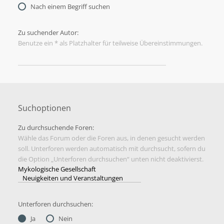
Nach einem Begriff suchen
Zu suchender Autor:
Benutze ein * als Platzhalter für teilweise Übereinstimmungen.
Suchoptionen
Zu durchsuchende Foren:
Wähle das Forum oder die Foren aus, in denen gesucht werden
soll. Unterforen werden automatisch mit durchsucht, sofern du
die Option „Unterforen durchsuchen“ unten nicht deaktivierst.
Unterforen durchsuchen:
Ja
Nein