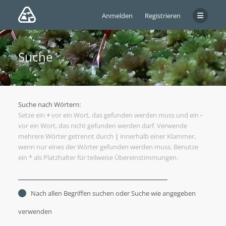
Anmelden
Registrieren
Suche
Suche nach Wörtern:
Setze ein
+
vor ein Wort, das gefunden werden muss und ein
-
vor ein Wort, das nicht gefunden werden darf. Verwende
mehrere Wörter getrennt durch
|
innerhalb einer Klammer,
wenn nur eines der Wörter gefunden werden muss. Benutze
ein * als Platzhalter für teilweise Übereinstimmungen.
Nach allen Begriffen suchen oder Suche wie angegeben
verwenden