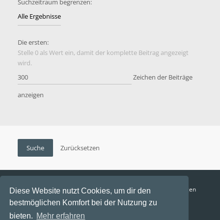
Suchzeitraum begrenzen:
Die ersten:
Stelle 0 als Wert ein, damit der komplette Beitrag angezeigt
wird.
Zeichen der Beiträge
anzeigen
Funga Austria
FAQ
Datenschutz
Nutzungsbedingungen
Diese Website nutzt Cookies, um dir den
bestmöglichen Komfort bei der Nutzung zu
Alle Zeiten sind
UTC+02:00
bieten.
Mehr erfahren
Aktuelle Zeit: 7. August 2026, 09:19