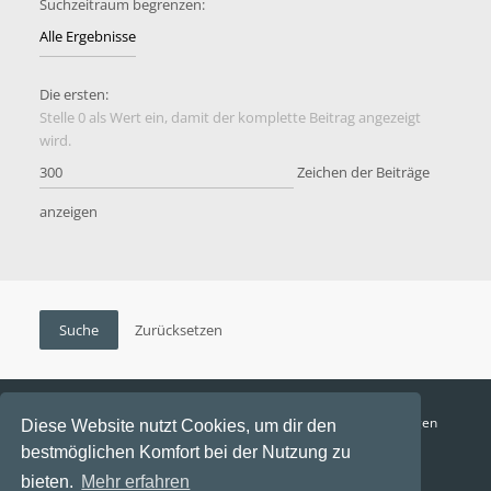
Suchzeitraum begrenzen:
Die ersten:
Stelle 0 als Wert ein, damit der komplette Beitrag angezeigt
wird.
Zeichen der Beiträge
anzeigen
Funga Austria
FAQ
Datenschutz
Nutzungsbedingungen
Diese Website nutzt Cookies, um dir den
bestmöglichen Komfort bei der Nutzung zu
Alle Zeiten sind
UTC+02:00
bieten.
Mehr erfahren
Aktuelle Zeit: 8. August 2026, 21:06