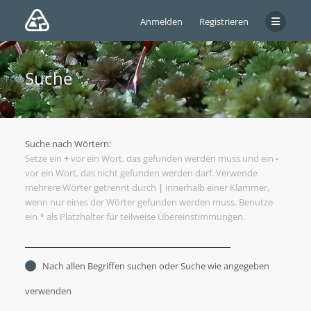
Anmelden
Registrieren
Suche
Suche nach Wörtern:
Setze ein
+
vor ein Wort, das gefunden werden muss und ein
-
vor ein Wort, das nicht gefunden werden darf. Verwende
mehrere Wörter getrennt durch
|
innerhalb einer Klammer,
wenn nur eines der Wörter gefunden werden muss. Benutze
ein * als Platzhalter für teilweise Übereinstimmungen.
Nach allen Begriffen suchen oder Suche wie angegeben
verwenden