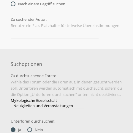
Nach einem Begriff suchen
Zu suchender Autor:
Benutze ein * als Platzhalter für teilweise Übereinstimmungen.
Suchoptionen
Zu durchsuchende Foren:
Wähle das Forum oder die Foren aus, in denen gesucht werden
soll. Unterforen werden automatisch mit durchsucht, sofern du
die Option „Unterforen durchsuchen“ unten nicht deaktivierst.
Unterforen durchsuchen:
Ja
Nein