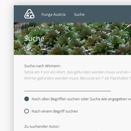
Funga Austria
Suche
Suche
Suche nach Wörtern:
Setze ein
+
vor ein Wort, das gefunden werden muss und ein
-
Wörter gefunden werden muss. Benutze ein * als Platzhalter 
Nach allen Begriffen suchen oder Suche wie angegeben 
Nach einem Begriff suchen
Zu suchender Autor: