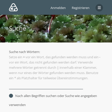
Anmelden
Registrieren
Suche
Suche nach Wörtern:
Setze ein
+
vor ein Wort, das gefunden werden muss und ein
-
vor ein Wort, das nicht gefunden werden darf. Verwende
mehrere Wörter getrennt durch
|
innerhalb einer Klammer,
wenn nur eines der Wörter gefunden werden muss. Benutze
ein * als Platzhalter für teilweise Übereinstimmungen.
Nach allen Begriffen suchen oder Suche wie angegeben
verwenden