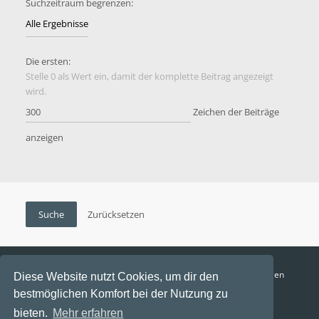
Suchzeitraum begrenzen:
Die ersten:
Stelle 0 als Wert ein, damit der komplette Beitrag angezeigt
wird.
Zeichen der Beiträge
anzeigen
Funga Austria
FAQ
Datenschutz
Nutzungsbedingungen
Diese Website nutzt Cookies, um dir den
bestmöglichen Komfort bei der Nutzung zu
Alle Zeiten sind
UTC+02:00
bieten.
Mehr erfahren
Aktuelle Zeit: 8. August 2026, 06:43