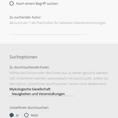
Nach einem Begriff suchen
Zu suchender Autor:
Benutze ein * als Platzhalter für teilweise Übereinstimmungen.
Suchoptionen
Zu durchsuchende Foren:
Wähle das Forum oder die Foren aus, in denen gesucht werden
soll. Unterforen werden automatisch mit durchsucht, sofern du
die Option „Unterforen durchsuchen“ unten nicht deaktivierst.
Unterforen durchsuchen:
Ja
Nein