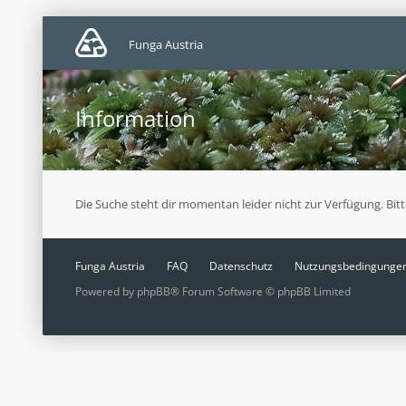
Funga Austria
Information
Die Suche steht dir momentan leider nicht zur Verfügung. Bit
Funga Austria
FAQ
Datenschutz
Nutzungsbedingunge
Powered by
phpBB
® Forum Software © phpBB Limited