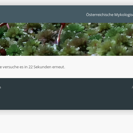
Österreichische Mykologis
te versuche es in 22 Sekunden erneut.
n