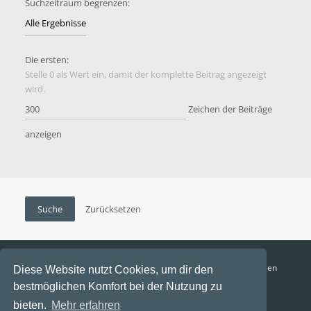
Suchzeitraum begrenzen:
Die ersten:
Stelle 0 als Wert ein, damit der komplette Beitrag angezeigt
wird.
Zeichen der Beiträge
anzeigen
Funga Austria
FAQ
Datenschutz
Nutzungsbedingungen
Diese Website nutzt Cookies, um dir den
bestmöglichen Komfort bei der Nutzung zu
Alle Zeiten sind
UTC+02:00
bieten.
Mehr erfahren
Aktuelle Zeit: 8. August 2026, 14:36