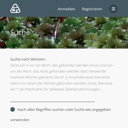
Anmelden
Registrieren
Suche
Suche nach Wörtern:
Setze ein
+
vor ein Wort, das gefunden werden muss und ein
-
vor ein Wort, das nicht gefunden werden darf. Verwende
mehrere Wörter getrennt durch
|
innerhalb einer Klammer,
wenn nur eines der Wörter gefunden werden muss. Benutze
ein * als Platzhalter für teilweise Übereinstimmungen.
Nach allen Begriffen suchen oder Suche wie angegeben
verwenden