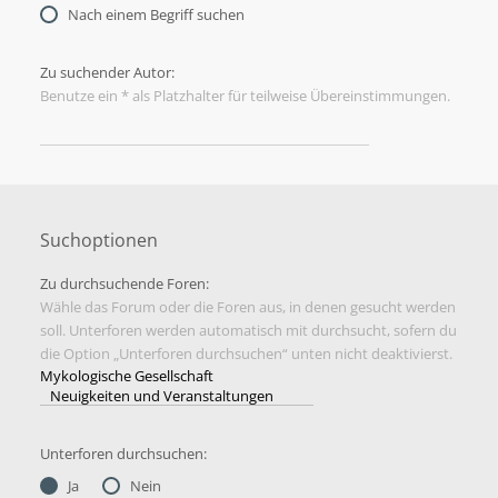
Nach einem Begriff suchen
Zu suchender Autor:
Benutze ein * als Platzhalter für teilweise Übereinstimmungen.
Suchoptionen
Zu durchsuchende Foren:
Wähle das Forum oder die Foren aus, in denen gesucht werden
soll. Unterforen werden automatisch mit durchsucht, sofern du
die Option „Unterforen durchsuchen“ unten nicht deaktivierst.
Unterforen durchsuchen:
Ja
Nein