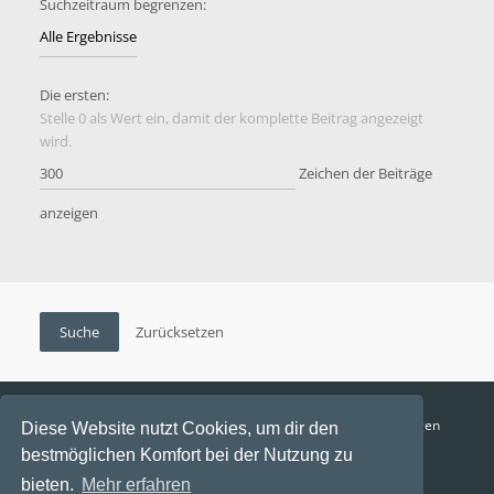
Suchzeitraum begrenzen:
Die ersten:
Stelle 0 als Wert ein, damit der komplette Beitrag angezeigt
wird.
Zeichen der Beiträge
anzeigen
Funga Austria
FAQ
Datenschutz
Nutzungsbedingungen
Diese Website nutzt Cookies, um dir den
bestmöglichen Komfort bei der Nutzung zu
Alle Zeiten sind
UTC+02:00
bieten.
Mehr erfahren
Aktuelle Zeit: 6. August 2026, 15:40