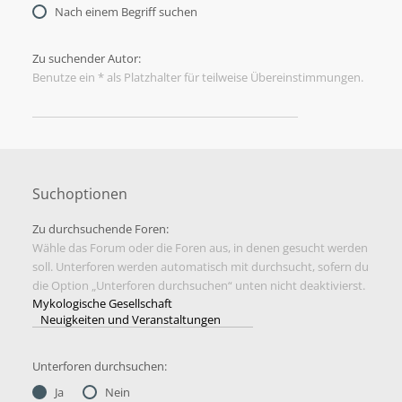
Nach einem Begriff suchen
Zu suchender Autor:
Benutze ein * als Platzhalter für teilweise Übereinstimmungen.
Suchoptionen
Zu durchsuchende Foren:
Wähle das Forum oder die Foren aus, in denen gesucht werden
soll. Unterforen werden automatisch mit durchsucht, sofern du
die Option „Unterforen durchsuchen“ unten nicht deaktivierst.
Unterforen durchsuchen:
Ja
Nein