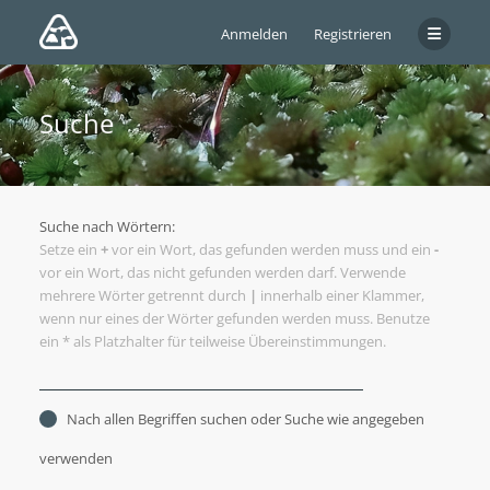
Anmelden
Registrieren
Suche
Suche nach Wörtern:
Setze ein
+
vor ein Wort, das gefunden werden muss und ein
-
vor ein Wort, das nicht gefunden werden darf. Verwende
mehrere Wörter getrennt durch
|
innerhalb einer Klammer,
wenn nur eines der Wörter gefunden werden muss. Benutze
ein * als Platzhalter für teilweise Übereinstimmungen.
Nach allen Begriffen suchen oder Suche wie angegeben
verwenden