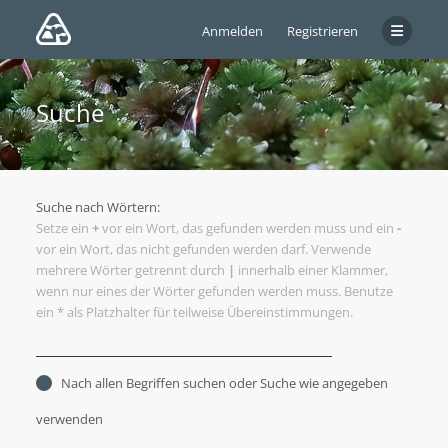
Anmelden
Registrieren
Suche
Suche nach Wörtern:
Setze ein
+
vor ein Wort, das gefunden werden muss und ein
-
vor ein Wort, das nicht gefunden werden darf. Verwende
mehrere Wörter getrennt durch
|
innerhalb einer Klammer,
wenn nur eines der Wörter gefunden werden muss. Benutze
ein * als Platzhalter für teilweise Übereinstimmungen.
Nach allen Begriffen suchen oder Suche wie angegeben
verwenden