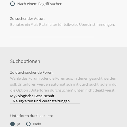
Nach einem Begriff suchen
Zu suchender Autor:
Benutze ein * als Platzhalter für teilweise Übereinstimmungen.
Suchoptionen
Zu durchsuchende Foren:
Wähle das Forum oder die Foren aus, in denen gesucht werden
soll. Unterforen werden automatisch mit durchsucht, sofern du
die Option „Unterforen durchsuchen“ unten nicht deaktivierst.
Unterforen durchsuchen:
Ja
Nein