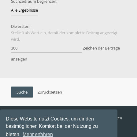
Suchzeitraum begrenzen:
Die ersten:
Stelle 0 als Wert ein, damit der komplette Beitrag angezeigt
wird.
Zeichen der Beiträge
anzeigen
Funga Austria
FAQ
Datenschutz
Nutzungsbedingungen
Diese Website nutzt Cookies, um dir den
bestmöglichen Komfort bei der Nutzung zu
Alle Zeiten sind
UTC+02:00
bieten.
Mehr erfahren
Aktuelle Zeit: 6. August 2026, 20:48