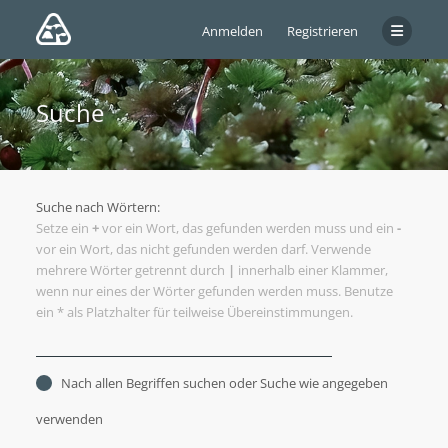
Anmelden
Registrieren
Suche
Suche nach Wörtern:
Setze ein
+
vor ein Wort, das gefunden werden muss und ein
-
vor ein Wort, das nicht gefunden werden darf. Verwende
mehrere Wörter getrennt durch
|
innerhalb einer Klammer,
wenn nur eines der Wörter gefunden werden muss. Benutze
ein * als Platzhalter für teilweise Übereinstimmungen.
Nach allen Begriffen suchen oder Suche wie angegeben
verwenden