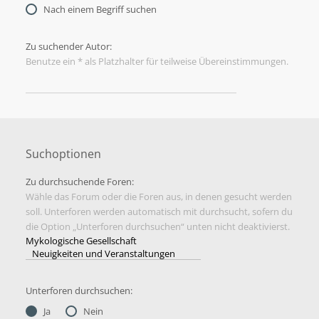
Nach einem Begriff suchen
Zu suchender Autor:
Benutze ein * als Platzhalter für teilweise Übereinstimmungen.
Suchoptionen
Zu durchsuchende Foren:
Wähle das Forum oder die Foren aus, in denen gesucht werden
soll. Unterforen werden automatisch mit durchsucht, sofern du
die Option „Unterforen durchsuchen“ unten nicht deaktivierst.
Unterforen durchsuchen:
Ja
Nein