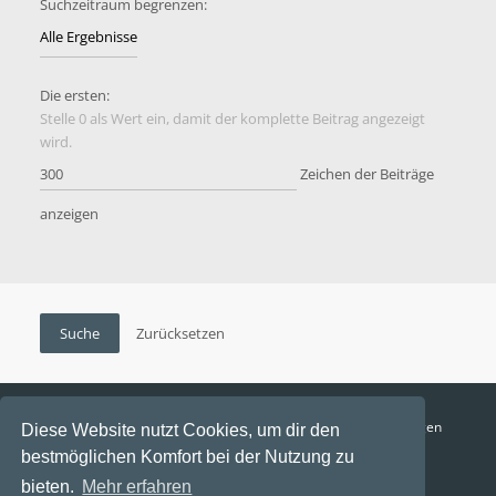
Suchzeitraum begrenzen:
Die ersten:
Stelle 0 als Wert ein, damit der komplette Beitrag angezeigt
wird.
Zeichen der Beiträge
anzeigen
Funga Austria
FAQ
Datenschutz
Nutzungsbedingungen
Diese Website nutzt Cookies, um dir den
bestmöglichen Komfort bei der Nutzung zu
Alle Zeiten sind
UTC+02:00
bieten.
Mehr erfahren
Aktuelle Zeit: 9. August 2026, 16:10