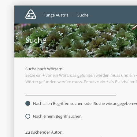
Funga Austria
Suche
Suche
Suche nach Wörtern:
Setze ein
+
vor ein Wort, das gefunden werden muss und ein
-
Wörter gefunden werden muss. Benutze ein * als Platzhalter 
Nach allen Begriffen suchen oder Suche wie angegeben 
Nach einem Begriff suchen
Zu suchender Autor: