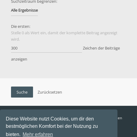
Suchzeitraum begrenzen:
Die ersten:
Stelle 0 als Wert ein, damit der komplette Beitrag angezeigt
wird.
Zeichen der Beiträge
anzeigen
Funga Austria
FAQ
Datenschutz
Nutzungsbedingungen
Diese Website nutzt Cookies, um dir den
bestmöglichen Komfort bei der Nutzung zu
Alle Zeiten sind
UTC+02:00
bieten.
Mehr erfahren
Aktuelle Zeit: 8. August 2026, 17:26