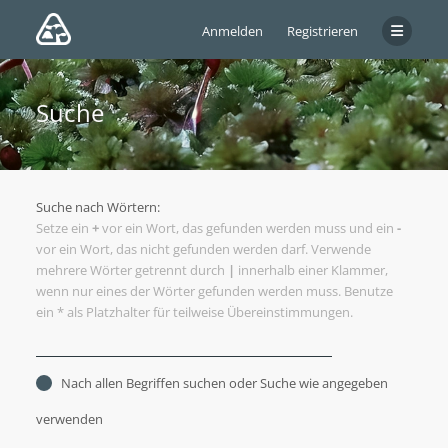
Anmelden
Registrieren
Suche
Suche nach Wörtern:
Setze ein
+
vor ein Wort, das gefunden werden muss und ein
-
vor ein Wort, das nicht gefunden werden darf. Verwende
mehrere Wörter getrennt durch
|
innerhalb einer Klammer,
wenn nur eines der Wörter gefunden werden muss. Benutze
ein * als Platzhalter für teilweise Übereinstimmungen.
Nach allen Begriffen suchen oder Suche wie angegeben
verwenden