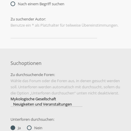
Nach einem Begriff suchen
Zu suchender Autor:
Benutze ein * als Platzhalter für teilweise Übereinstimmungen.
Suchoptionen
Zu durchsuchende Foren:
Wähle das Forum oder die Foren aus, in denen gesucht werden
soll. Unterforen werden automatisch mit durchsucht, sofern du
die Option „Unterforen durchsuchen“ unten nicht deaktivierst.
Unterforen durchsuchen:
Ja
Nein