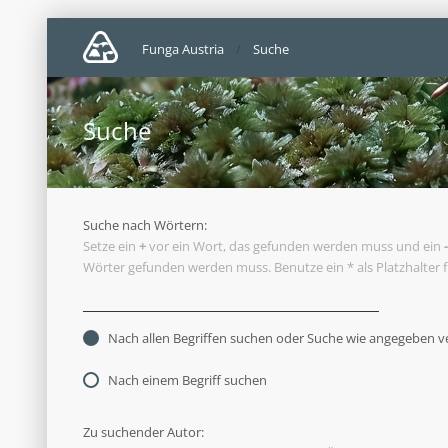
Funga Austria
Suche
Suche
Suche nach Wörtern:
Setze ein
+
vor ein Wort, das gefunden werden muss und ein
-
Wörter gefunden werden muss. Benutze ein * als Platzhalter 
Nach allen Begriffen suchen oder Suche wie angegeben 
Nach einem Begriff suchen
Zu suchender Autor: