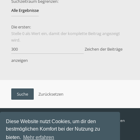
Suchzeitraum begrenzen:
Die ersten:
Stelle 0 als Wert ein, damit der komplette Beitrag angezeigt
wird.
Zeichen der Beiträge
anzeigen
Funga Austria
FAQ
Datenschutz
Nutzungsbedingungen
Diese Website nutzt Cookies, um dir den
bestmöglichen Komfort bei der Nutzung zu
Alle Zeiten sind
UTC+02:00
bieten.
Mehr erfahren
Aktuelle Zeit: 9. August 2026, 17:55