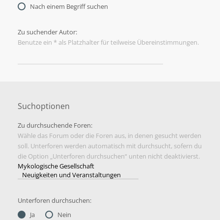
Nach einem Begriff suchen
Zu suchender Autor:
Benutze ein * als Platzhalter für teilweise Übereinstimmungen.
Suchoptionen
Zu durchsuchende Foren:
Wähle das Forum oder die Foren aus, in denen gesucht werden
soll. Unterforen werden automatisch mit durchsucht, sofern du
die Option „Unterforen durchsuchen“ unten nicht deaktivierst.
Unterforen durchsuchen:
Ja
Nein