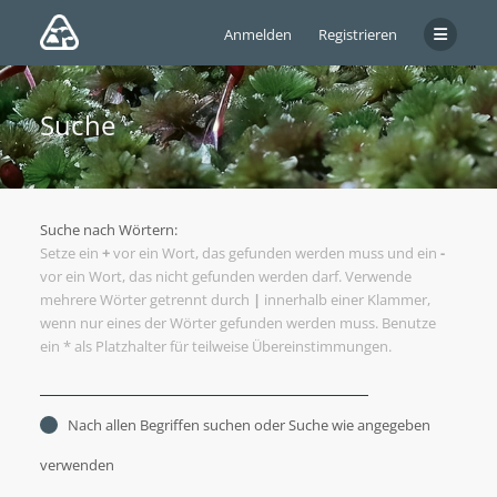
Anmelden
Registrieren
Suche
Suche nach Wörtern:
Setze ein
+
vor ein Wort, das gefunden werden muss und ein
-
vor ein Wort, das nicht gefunden werden darf. Verwende
mehrere Wörter getrennt durch
|
innerhalb einer Klammer,
wenn nur eines der Wörter gefunden werden muss. Benutze
ein * als Platzhalter für teilweise Übereinstimmungen.
Nach allen Begriffen suchen oder Suche wie angegeben
verwenden