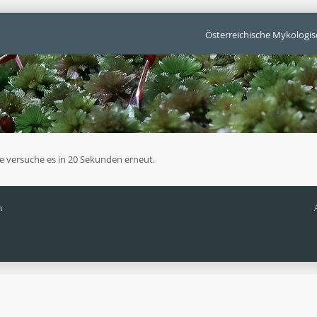
Österreichische Mykologis
te versuche es in 20 Sekunden erneut.
n