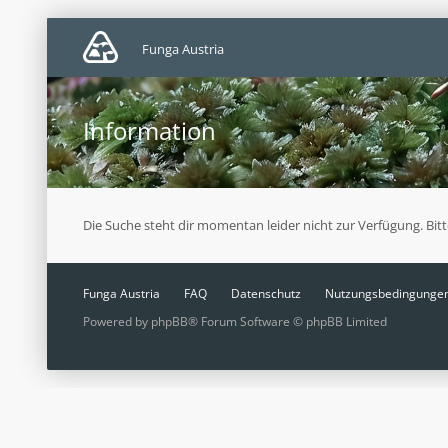
Funga Austria
Information
Die Suche steht dir momentan leider nicht zur Verfügung. Bit
Funga Austria
FAQ
Datenschutz
Nutzungsbedingunge
Powered by
phpBB
® Forum Software © phpBB Limited