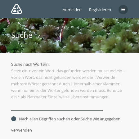
Anmelden
Registrieren
Suche
Suche nach Wörtern:
Setze ein
+
vor ein Wort, das gefunden werden muss und ein
-
vor ein Wort, das nicht gefunden werden darf. Verwende
mehrere Wörter getrennt durch
|
innerhalb einer Klammer,
wenn nur eines der Wörter gefunden werden muss. Benutze
ein * als Platzhalter für teilweise Übereinstimmungen.
Nach allen Begriffen suchen oder Suche wie angegeben
verwenden