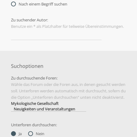
Nach einem Begriff suchen
Zu suchender Autor:
Benutze ein * als Platzhalter für teilweise Übereinstimmungen.
Suchoptionen
Zu durchsuchende Foren:
Wähle das Forum oder die Foren aus, in denen gesucht werden
soll. Unterforen werden automatisch mit durchsucht, sofern du
die Option „Unterforen durchsuchen“ unten nicht deaktivierst.
Unterforen durchsuchen:
Ja
Nein