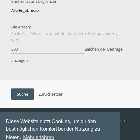
Suchzeitraum begrenzen:
Die ersten:
Stelle 0 als Wert ein, damit der komplette Beitrag angezeigt
wird.
Zeichen der Beiträge
anzeigen
Funga Austria
FAQ
Datenschutz
Nutzungsbedingungen
Diese Website nutzt Cookies, um dir den
bestmöglichen Komfort bei der Nutzung zu
Alle Zeiten sind
UTC+02:00
bieten.
Mehr erfahren
Aktuelle Zeit: 8. August 2026, 09:34