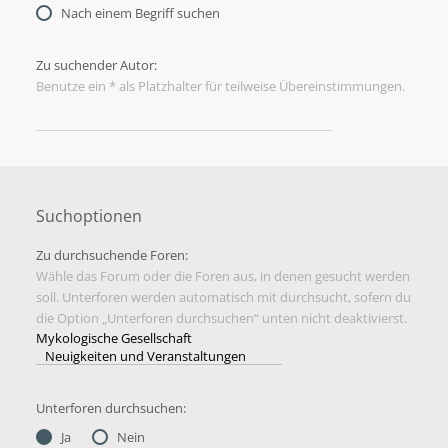
Nach einem Begriff suchen
Zu suchender Autor:
Benutze ein * als Platzhalter für teilweise Übereinstimmungen.
Suchoptionen
Zu durchsuchende Foren:
Wähle das Forum oder die Foren aus, in denen gesucht werden
soll. Unterforen werden automatisch mit durchsucht, sofern du
die Option „Unterforen durchsuchen“ unten nicht deaktivierst.
Unterforen durchsuchen:
Ja
Nein