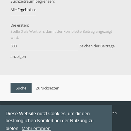
Suchzeitraum begrenzen:
Die ersten:
Stelle 0 als Wert ein, damit der komplette Beitrag angezeigt
wird.
Zeichen der Beiträge
anzeigen
Funga Austria
FAQ
Datenschutz
Nutzungsbedingungen
Diese Website nutzt Cookies, um dir den
bestmöglichen Komfort bei der Nutzung zu
Alle Zeiten sind
UTC+02:00
bieten.
Mehr erfahren
Aktuelle Zeit: 9. August 2026, 12:35