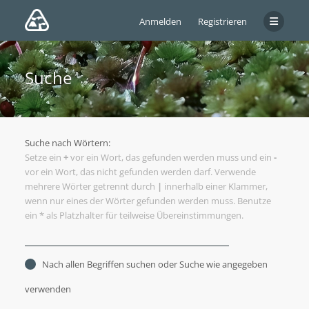
Anmelden
Registrieren
Suche
Suche nach Wörtern:
Setze ein
+
vor ein Wort, das gefunden werden muss und ein
-
vor ein Wort, das nicht gefunden werden darf. Verwende
mehrere Wörter getrennt durch
|
innerhalb einer Klammer,
wenn nur eines der Wörter gefunden werden muss. Benutze
ein * als Platzhalter für teilweise Übereinstimmungen.
Nach allen Begriffen suchen oder Suche wie angegeben
verwenden