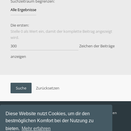
Suchzeitraum begrenzen:
Die ersten:
Stelle 0 als Wert ein, damit der komplette Beitrag angezeigt
wird.
Zeichen der Beiträge
anzeigen
Funga Austria
FAQ
Datenschutz
Nutzungsbedingungen
Diese Website nutzt Cookies, um dir den
bestmöglichen Komfort bei der Nutzung zu
Alle Zeiten sind
UTC+02:00
bieten.
Mehr erfahren
Aktuelle Zeit: 8. August 2026, 03:45