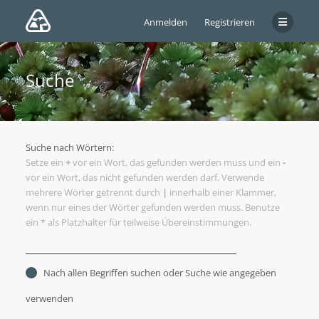
Anmelden
Registrieren
Suche
Suche nach Wörtern:
Setze ein
+
vor ein Wort, das gefunden werden muss und ein
-
vor ein Wort, das nicht gefunden werden darf. Verwende
mehrere Wörter getrennt durch
|
innerhalb einer Klammer,
wenn nur eines der Wörter gefunden werden muss. Benutze
ein * als Platzhalter für teilweise Übereinstimmungen.
Nach allen Begriffen suchen oder Suche wie angegeben
verwenden