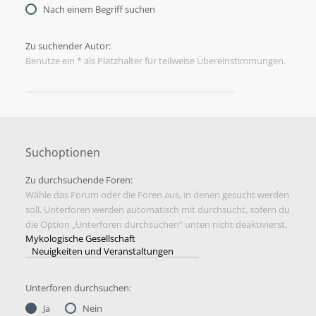
Nach einem Begriff suchen
Zu suchender Autor:
Benutze ein * als Platzhalter für teilweise Übereinstimmungen.
Suchoptionen
Zu durchsuchende Foren:
Wähle das Forum oder die Foren aus, in denen gesucht werden
soll. Unterforen werden automatisch mit durchsucht, sofern du
die Option „Unterforen durchsuchen“ unten nicht deaktivierst.
Unterforen durchsuchen:
Ja
Nein