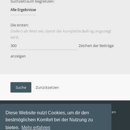
Suchzeitraum begrenzen:
Die ersten:
Stelle 0 als Wert ein, damit der komplette Beitrag angezeigt
wird.
Zeichen der Beiträge
anzeigen
Funga Austria
FAQ
Datenschutz
Nutzungsbedingungen
Diese Website nutzt Cookies, um dir den
bestmöglichen Komfort bei der Nutzung zu
Alle Zeiten sind
UTC+02:00
bieten.
Mehr erfahren
Aktuelle Zeit: 8. August 2026, 21:53