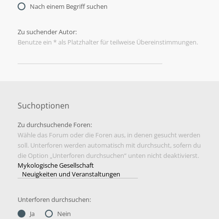
Nach einem Begriff suchen
Zu suchender Autor:
Benutze ein * als Platzhalter für teilweise Übereinstimmungen.
Suchoptionen
Zu durchsuchende Foren:
Wähle das Forum oder die Foren aus, in denen gesucht werden
soll. Unterforen werden automatisch mit durchsucht, sofern du
die Option „Unterforen durchsuchen“ unten nicht deaktivierst.
Unterforen durchsuchen:
Ja
Nein