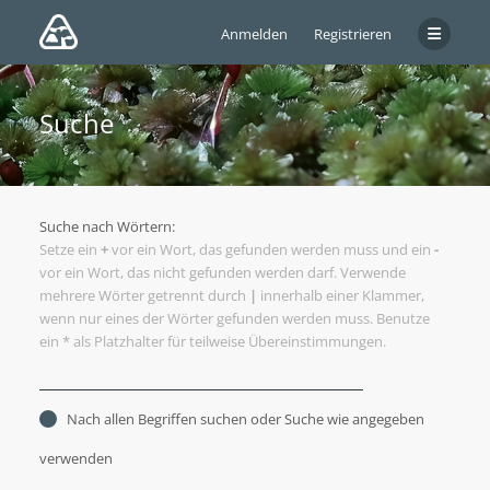
Anmelden
Registrieren
Suche
Suche nach Wörtern:
Setze ein
+
vor ein Wort, das gefunden werden muss und ein
-
vor ein Wort, das nicht gefunden werden darf. Verwende
mehrere Wörter getrennt durch
|
innerhalb einer Klammer,
wenn nur eines der Wörter gefunden werden muss. Benutze
ein * als Platzhalter für teilweise Übereinstimmungen.
Nach allen Begriffen suchen oder Suche wie angegeben
verwenden