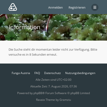
Anmelden
Registrieren
Information
Die Suche steht dir momentan leider nicht zur Verfügung. Bitte
versuche es in 8 Sekunden erneut.
Funga Austria
FAQ
Datenschutz
Nutzungsbedingungen
Alle Zeiten sind
UTC+02:00
Aktuelle Zeit: 7. August 2026, 07:36
Powered by
phpBB
® Forum Software © phpBB Limited
Ravaio Theme by
Gramziu