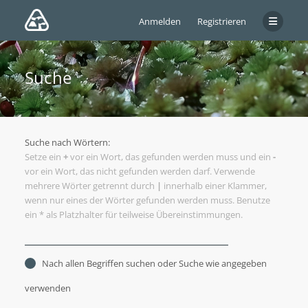
Anmelden
Registrieren
Suche
Suche nach Wörtern:
Setze ein
+
vor ein Wort, das gefunden werden muss und ein
-
vor ein Wort, das nicht gefunden werden darf. Verwende
mehrere Wörter getrennt durch
|
innerhalb einer Klammer,
wenn nur eines der Wörter gefunden werden muss. Benutze
ein * als Platzhalter für teilweise Übereinstimmungen.
Nach allen Begriffen suchen oder Suche wie angegeben
verwenden