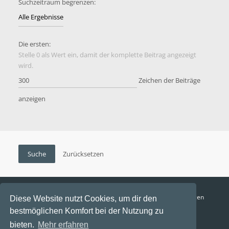
Suchzeitraum begrenzen:
Die ersten:
Stelle 0 als Wert ein, damit der komplette Beitrag angezeigt
wird.
Zeichen der Beiträge
anzeigen
Funga Austria
FAQ
Datenschutz
Nutzungsbedingungen
Diese Website nutzt Cookies, um dir den
bestmöglichen Komfort bei der Nutzung zu
Alle Zeiten sind
UTC+02:00
bieten.
Mehr erfahren
Aktuelle Zeit: 7. August 2026, 08:30