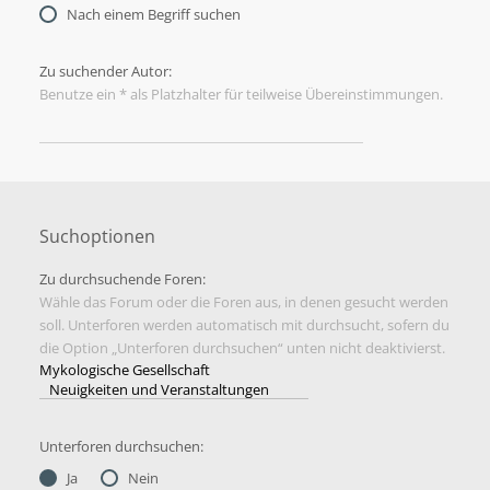
Nach einem Begriff suchen
Zu suchender Autor:
Benutze ein * als Platzhalter für teilweise Übereinstimmungen.
Suchoptionen
Zu durchsuchende Foren:
Wähle das Forum oder die Foren aus, in denen gesucht werden
soll. Unterforen werden automatisch mit durchsucht, sofern du
die Option „Unterforen durchsuchen“ unten nicht deaktivierst.
Unterforen durchsuchen:
Ja
Nein