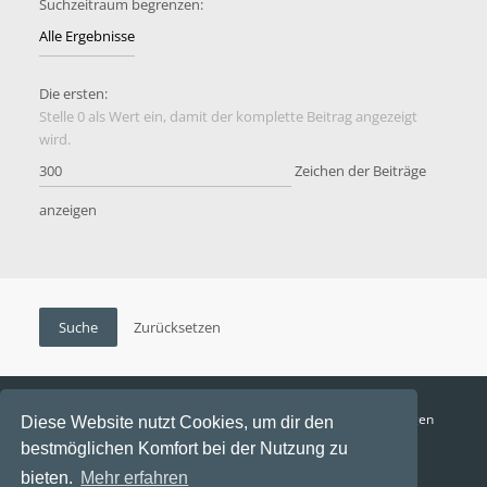
Suchzeitraum begrenzen:
Die ersten:
Stelle 0 als Wert ein, damit der komplette Beitrag angezeigt
wird.
Zeichen der Beiträge
anzeigen
Funga Austria
FAQ
Datenschutz
Nutzungsbedingungen
Diese Website nutzt Cookies, um dir den
bestmöglichen Komfort bei der Nutzung zu
Alle Zeiten sind
UTC+02:00
bieten.
Mehr erfahren
Aktuelle Zeit: 10. August 2026, 13:39