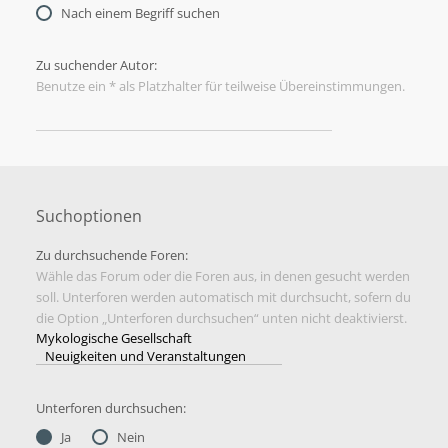
Nach einem Begriff suchen
Zu suchender Autor:
Benutze ein * als Platzhalter für teilweise Übereinstimmungen.
Suchoptionen
Zu durchsuchende Foren:
Wähle das Forum oder die Foren aus, in denen gesucht werden
soll. Unterforen werden automatisch mit durchsucht, sofern du
die Option „Unterforen durchsuchen“ unten nicht deaktivierst.
Unterforen durchsuchen:
Ja
Nein