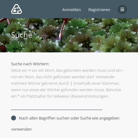
Anmelden
Registrieren
Suche
Suche nach Wörtern:
Setze ein
+
vor ein Wort, das gefunden werden muss und ein
-
vor ein Wort, das nicht gefunden werden darf. Verwende
mehrere Wörter getrennt durch
|
innerhalb einer Klammer,
wenn nur eines der Wörter gefunden werden muss. Benutze
ein * als Platzhalter für teilweise Übereinstimmungen.
Nach allen Begriffen suchen oder Suche wie angegeben
verwenden