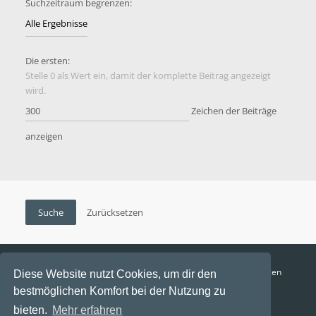
Suchzeitraum begrenzen:
Die ersten:
Stelle 0 als Wert ein, damit der komplette Beitrag angezeigt
wird.
Zeichen der Beiträge
anzeigen
Funga Austria
FAQ
Datenschutz
Nutzungsbedingungen
Diese Website nutzt Cookies, um dir den
bestmöglichen Komfort bei der Nutzung zu
Alle Zeiten sind
UTC+02:00
bieten.
Mehr erfahren
Aktuelle Zeit: 10. August 2026, 17:19