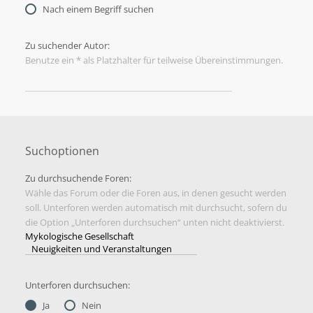
Nach einem Begriff suchen
Zu suchender Autor:
Benutze ein * als Platzhalter für teilweise Übereinstimmungen.
Suchoptionen
Zu durchsuchende Foren:
Wähle das Forum oder die Foren aus, in denen gesucht werden
soll. Unterforen werden automatisch mit durchsucht, sofern du
die Option „Unterforen durchsuchen“ unten nicht deaktivierst.
Unterforen durchsuchen:
Ja
Nein