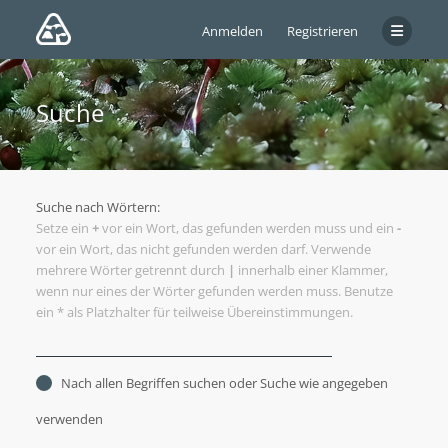
Anmelden
Registrieren
Suche
Suche nach Wörtern:
Setze ein
+
vor ein Wort, das gefunden werden muss und ein
-
vor ein Wort, das nicht gefunden werden darf. Verwende
mehrere Wörter getrennt durch
|
innerhalb einer Klammer,
wenn nur eines der Wörter gefunden werden muss. Benutze
ein * als Platzhalter für teilweise Übereinstimmungen.
Nach allen Begriffen suchen oder Suche wie angegeben
verwenden