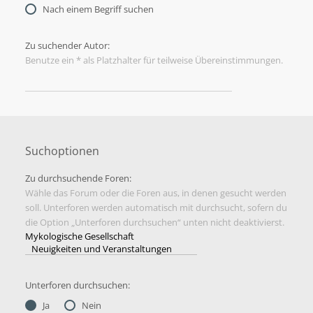
Nach einem Begriff suchen
Zu suchender Autor:
Benutze ein * als Platzhalter für teilweise Übereinstimmungen.
Suchoptionen
Zu durchsuchende Foren:
Wähle das Forum oder die Foren aus, in denen gesucht werden
soll. Unterforen werden automatisch mit durchsucht, sofern du
die Option „Unterforen durchsuchen“ unten nicht deaktivierst.
Unterforen durchsuchen:
Ja
Nein