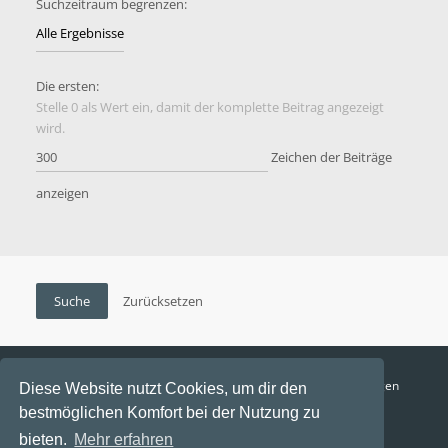
Suchzeitraum begrenzen:
Die ersten:
Stelle 0 als Wert ein, damit der komplette Beitrag angezeigt
wird.
Zeichen der Beiträge
anzeigen
Funga Austria
FAQ
Datenschutz
Nutzungsbedingungen
Diese Website nutzt Cookies, um dir den
bestmöglichen Komfort bei der Nutzung zu
Alle Zeiten sind
UTC+02:00
bieten.
Mehr erfahren
Aktuelle Zeit: 10. August 2026, 12:10