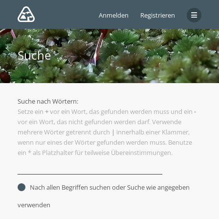
Anmelden
Registrieren
Suche
Suche nach Wörtern:
Setze ein
+
vor ein Wort, das gefunden werden muss und ein
-
vor ein Wort, das nicht gefunden werden darf. Verwende
mehrere Wörter getrennt durch
|
innerhalb einer Klammer,
wenn nur eines der Wörter gefunden werden muss. Benutze
ein * als Platzhalter für teilweise Übereinstimmungen.
Nach allen Begriffen suchen oder Suche wie angegeben
verwenden