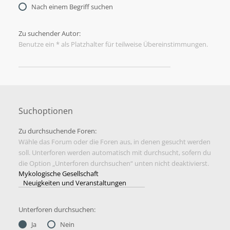
Nach einem Begriff suchen
Zu suchender Autor:
Benutze ein * als Platzhalter für teilweise Übereinstimmungen.
Suchoptionen
Zu durchsuchende Foren:
Wähle das Forum oder die Foren aus, in denen gesucht werden
soll. Unterforen werden automatisch mit durchsucht, sofern du
die Option „Unterforen durchsuchen“ unten nicht deaktivierst.
Unterforen durchsuchen:
Ja
Nein