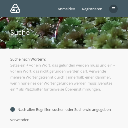
Anmelden
Registrieren
Suche
Suche nach Wörtern:
Setze ein
+
vor ein Wort, das gefunden werden muss und ein
-
vor ein Wort, das nicht gefunden werden darf. Verwende
mehrere Wörter getrennt durch
|
innerhalb einer Klammer,
wenn nur eines der Wörter gefunden werden muss. Benutze
ein * als Platzhalter für teilweise Übereinstimmungen.
Nach allen Begriffen suchen oder Suche wie angegeben
verwenden