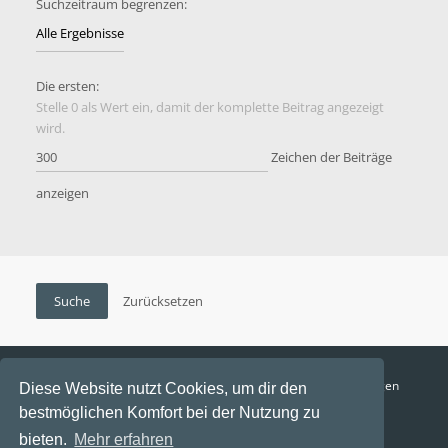
Suchzeitraum begrenzen:
Die ersten:
Stelle 0 als Wert ein, damit der komplette Beitrag angezeigt
wird.
Zeichen der Beiträge
anzeigen
Funga Austria
FAQ
Datenschutz
Nutzungsbedingungen
Diese Website nutzt Cookies, um dir den
bestmöglichen Komfort bei der Nutzung zu
Alle Zeiten sind
UTC+02:00
bieten.
Mehr erfahren
Aktuelle Zeit: 8. August 2026, 15:43