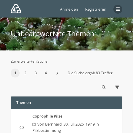
Anmelden
Registrieren
Unbeantwortete Themen
Zur erweiterten Suche
1
2
3
4
Die Suche ergab 83 Treffer
Themen
Coprophile Pilze
von
Bernhard
,
30. Juli 2026, 19:49
in
Pilzbestimmung