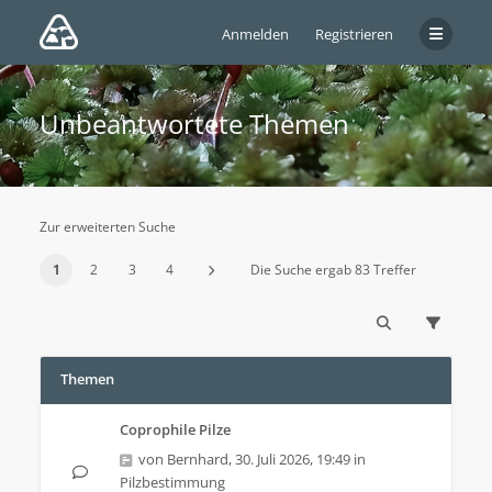
Anmelden
Registrieren
Unbeantwortete Themen
Zur erweiterten Suche
1
2
3
4
Die Suche ergab 83 Treffer
Themen
Coprophile Pilze
von
Bernhard
,
30. Juli 2026, 19:49
in
Pilzbestimmung