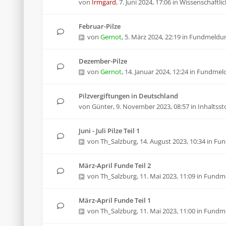
von
Irmgard
,
7. Juni 2024, 17:06
in
Wissenschaftlic
Februar-Pilze
von
Gernot
,
5. März 2024, 22:19
in
Fundmeldu
Dezember-Pilze
von
Gernot
,
14. Januar 2024, 12:24
in
Fundmel
Pilzvergiftungen in Deutschland
von
Günter
,
9. November 2023, 08:57
in
Inhaltsst
Juni - Juli Pilze Teil 1
von
Th_Salzburg
,
14. August 2023, 10:34
in
Fun
März-April Funde Teil 2
von
Th_Salzburg
,
11. Mai 2023, 11:09
in
Fundm
März-April Funde Teil 1
von
Th_Salzburg
,
11. Mai 2023, 11:00
in
Fundm