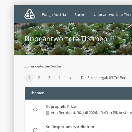
Funga Austria
Suche
Unbeantwortete The
Unbeantwortete Themen
Zur erweiterten Suche
1
2
3
4
Die Suche ergab 83 Treffer
Themen
Coprophile Pilze
von
Bernhard
,
30. Juli 2026, 19:49
in
Pilzbesti
Suillosporium cystidiatum