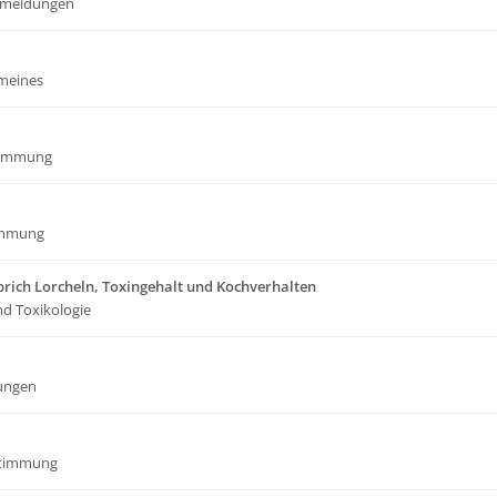
meldungen
emeines
timmung
immung
rich Lorcheln, Toxingehalt und Kochverhalten
nd Toxikologie
ungen
stimmung