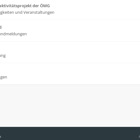
ktivitätsprojekt der ÖMG
gkeiten und Veranstaltungen
d
undmeldungen
ung
ngen
n