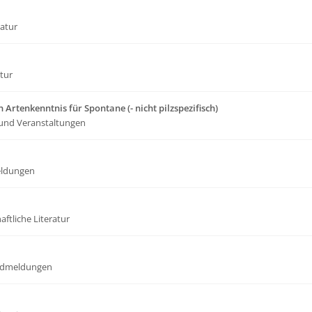
ratur
atur
 Artenkenntnis für Spontane (- nicht pilzspezifisch)
und Veranstaltungen
ldungen
ftliche Literatur
dmeldungen