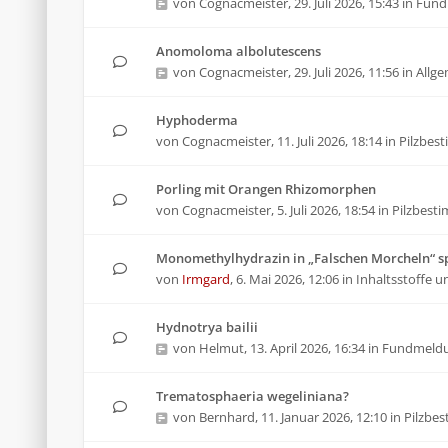
von
Cognacmeister
,
29. Juli 2026, 15:43
in
Fund
Anomoloma albolutescens
von
Cognacmeister
,
29. Juli 2026, 11:56
in
Allg
Hyphoderma
von
Cognacmeister
,
11. Juli 2026, 18:14
in
Pilzbes
Porling mit Orangen Rhizomorphen
von
Cognacmeister
,
5. Juli 2026, 18:54
in
Pilzbest
Monomethylhydrazin in „Falschen Morcheln“ sp
von
Irmgard
,
6. Mai 2026, 12:06
in
Inhaltsstoffe u
Hydnotrya bailii
von
Helmut
,
13. April 2026, 16:34
in
Fundmeld
Trematosphaeria wegeliniana?
von
Bernhard
,
11. Januar 2026, 12:10
in
Pilzbe