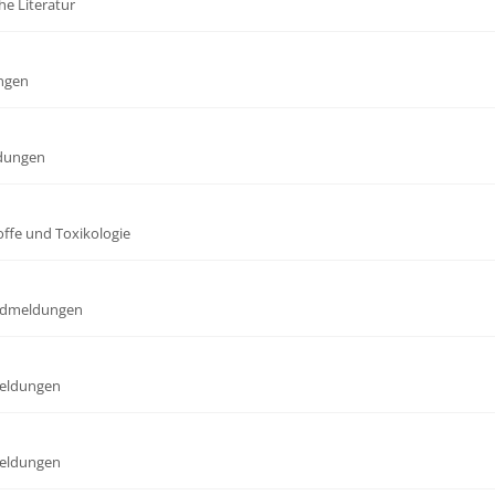
he Literatur
ngen
dungen
offe und Toxikologie
dmeldungen
eldungen
eldungen