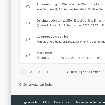
Pilzsammlung im Weinsberger Wald fürs Radioa
von
Gabriele H
,
17. September 2022, 13:30
in
Neui
Osteina obducta - weißer Knochporling Ehrwal
von
Rebecca S
,
12. September 2022, 22:07
in
F
Gymnopus dryophilus
von
Gabriele H
,
3. Juni 2022, 15:14
in
Pilzbestimm
März-Pilze
von
Gernot
,
1. April 2022, 12:18
in
Fundmeldu
1
2
3
4
Die Suche ergab 83 Treffer
Zur erweiterten Suche
Funga Austria
FAQ
Datenschutz
Nutzungsbedingunge