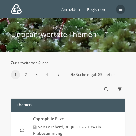
Anmelden
Registrieren
Unbeantwortete Themen
Zur erweiterten Suche
1
2
3
4
Die Suche ergab 83 Treffer
Themen
Coprophile Pilze
von
Bernhard
,
30. Juli 2026, 19:49
in
Pilzbestimmung