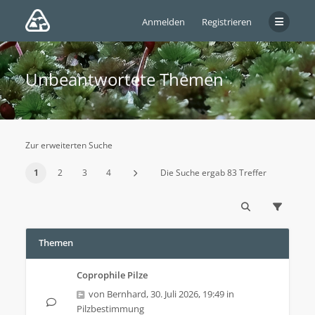
Anmelden
Registrieren
Unbeantwortete Themen
Zur erweiterten Suche
1
2
3
4
Die Suche ergab 83 Treffer
Themen
Coprophile Pilze
von
Bernhard
,
30. Juli 2026, 19:49
in
Pilzbestimmung