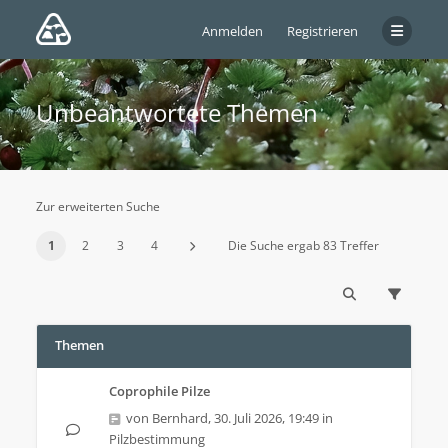
Anmelden
Registrieren
Unbeantwortete Themen
Zur erweiterten Suche
1
2
3
4
Die Suche ergab 83 Treffer
Themen
Coprophile Pilze
von
Bernhard
,
30. Juli 2026, 19:49
in
Pilzbestimmung