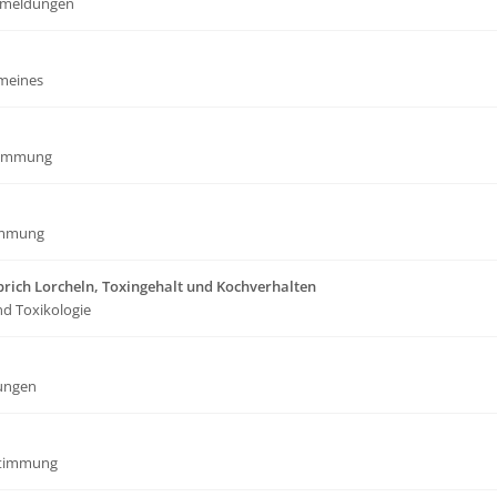
meldungen
emeines
timmung
immung
rich Lorcheln, Toxingehalt und Kochverhalten
nd Toxikologie
ungen
stimmung