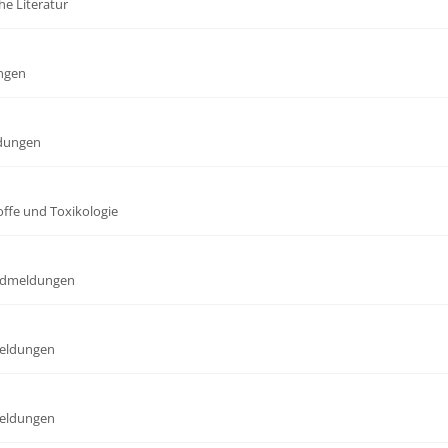
he Literatur
ngen
dungen
offe und Toxikologie
dmeldungen
eldungen
eldungen