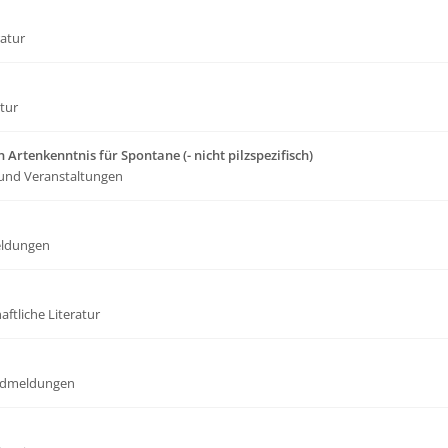
ratur
atur
 Artenkenntnis für Spontane (- nicht pilzspezifisch)
und Veranstaltungen
ldungen
ftliche Literatur
dmeldungen