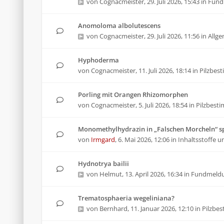
von
Cognacmeister
,
29. Juli 2026, 15:43
in
Fund
Anomoloma albolutescens
von
Cognacmeister
,
29. Juli 2026, 11:56
in
Allg
Hyphoderma
von
Cognacmeister
,
11. Juli 2026, 18:14
in
Pilzbes
Porling mit Orangen Rhizomorphen
von
Cognacmeister
,
5. Juli 2026, 18:54
in
Pilzbest
Monomethylhydrazin in „Falschen Morcheln“ sp
von
Irmgard
,
6. Mai 2026, 12:06
in
Inhaltsstoffe u
Hydnotrya bailii
von
Helmut
,
13. April 2026, 16:34
in
Fundmeld
Trematosphaeria wegeliniana?
von
Bernhard
,
11. Januar 2026, 12:10
in
Pilzbe