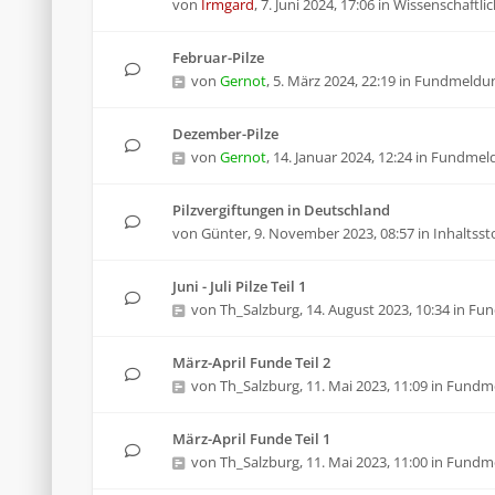
von
Irmgard
,
7. Juni 2024, 17:06
in
Wissenschaftlic
Februar-Pilze
von
Gernot
,
5. März 2024, 22:19
in
Fundmeldu
Dezember-Pilze
von
Gernot
,
14. Januar 2024, 12:24
in
Fundmel
Pilzvergiftungen in Deutschland
von
Günter
,
9. November 2023, 08:57
in
Inhaltsst
Juni - Juli Pilze Teil 1
von
Th_Salzburg
,
14. August 2023, 10:34
in
Fun
März-April Funde Teil 2
von
Th_Salzburg
,
11. Mai 2023, 11:09
in
Fundm
März-April Funde Teil 1
von
Th_Salzburg
,
11. Mai 2023, 11:00
in
Fundm