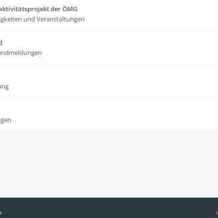
ktivitätsprojekt der ÖMG
gkeiten und Veranstaltungen
d
undmeldungen
ung
ngen
n