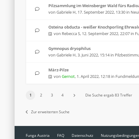
Pilzsammlung im Weinsberger Wald fürs Radioa
von
Gabriele H
,
17. September 2022, 13:30
in
Neui
Osteina obducta - weißer Knochporling Ehrwal
von
Rebecca S
,
12. September 2022, 22:07
in
F
Gymnopus dryophilus
von
Gabriele H
,
3. Juni 2022, 15:14
in
Pilzbestimm
März-Pilze
von
Gernot
,
1. April 2022, 12:18
in
Fundmeldu
1
2
3
4
Die Suche ergab 83 Treffer
Zur erweiterten Suche
Funga Austria
FAQ
Datenschutz
Nutzungsbedingunge