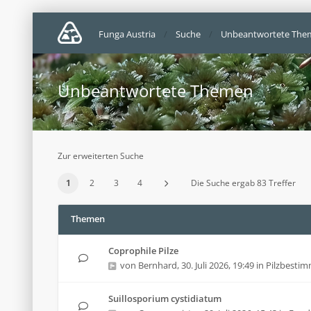
Funga Austria
Suche
Unbeantwortete The
Unbeantwortete Themen
Zur erweiterten Suche
1
2
3
4
Die Suche ergab 83 Treffer
Themen
Coprophile Pilze
von
Bernhard
,
30. Juli 2026, 19:49
in
Pilzbesti
Suillosporium cystidiatum