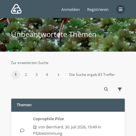
Anmelden
Registrieren
Unbeantwortete Themen
Zur erweiterten Suche
1
2
3
4
Die Suche ergab 83 Treffer
Themen
Coprophile Pilze
von
Bernhard
,
30. Juli 2026, 19:49
in
Pilzbestimmung