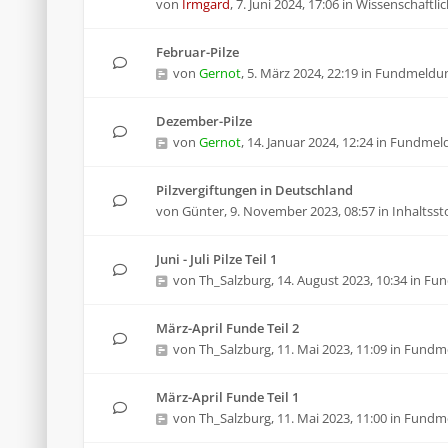
von
Irmgard
,
7. Juni 2024, 17:06
in
Wissenschaftlic
Februar-Pilze
von
Gernot
,
5. März 2024, 22:19
in
Fundmeldu
Dezember-Pilze
von
Gernot
,
14. Januar 2024, 12:24
in
Fundmel
Pilzvergiftungen in Deutschland
von
Günter
,
9. November 2023, 08:57
in
Inhaltsst
Juni - Juli Pilze Teil 1
von
Th_Salzburg
,
14. August 2023, 10:34
in
Fun
März-April Funde Teil 2
von
Th_Salzburg
,
11. Mai 2023, 11:09
in
Fundm
März-April Funde Teil 1
von
Th_Salzburg
,
11. Mai 2023, 11:00
in
Fundm