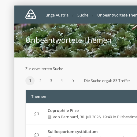
Funga Austria
Suche
Unbeantwortete The
Unbeantwortete Themen
Zur erweiterten Suche
1
2
3
4
Die Suche ergab 83 Treffer
Themen
Coprophile Pilze
von
Bernhard
,
30. Juli 2026, 19:49
in
Pilzbesti
Suillosporium cystidiatum