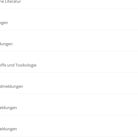
he Literatur
ngen
dungen
offe und Toxikologie
dmeldungen
eldungen
eldungen