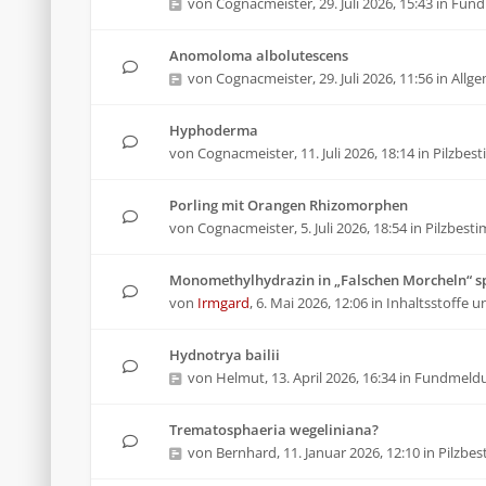
von
Cognacmeister
,
29. Juli 2026, 15:43
in
Fund
Anomoloma albolutescens
von
Cognacmeister
,
29. Juli 2026, 11:56
in
Allg
Hyphoderma
von
Cognacmeister
,
11. Juli 2026, 18:14
in
Pilzbes
Porling mit Orangen Rhizomorphen
von
Cognacmeister
,
5. Juli 2026, 18:54
in
Pilzbest
Monomethylhydrazin in „Falschen Morcheln“ sp
von
Irmgard
,
6. Mai 2026, 12:06
in
Inhaltsstoffe u
Hydnotrya bailii
von
Helmut
,
13. April 2026, 16:34
in
Fundmeld
Trematosphaeria wegeliniana?
von
Bernhard
,
11. Januar 2026, 12:10
in
Pilzbe