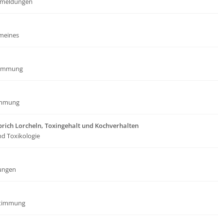
meldungen
emeines
timmung
immung
rich Lorcheln, Toxingehalt und Kochverhalten
nd Toxikologie
ungen
stimmung