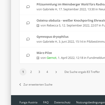
Pilzsammlung im Weinsberger Wald fürs Radioa
von
Gabriele H
,
17. September 2022, 13:30
in
Neui
Osteina obducta - weißer Knochporling Ehrwal
von
Rebecca S
,
12. September 2022, 22:07
in
F
Gymnopus dryophilus
von
Gabriele H
,
3. Juni 2022, 15:14
in
Pilzbestimm
März-Pilze
von
Gernot
,
1. April 2022, 12:18
in
Fundmeldu
1
2
3
4
Die Suche ergab 83 Treffer
Zur erweiterten Suche
Funga Austria
FAQ
Datenschutz
Nutzungsbedingunge