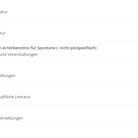
ratur
atur
 Artenkenntnis für Spontane (- nicht pilzspezifisch)
und Veranstaltungen
ldungen
ftliche Literatur
dmeldungen