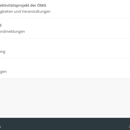
ktivitätsprojekt der ÖMG
gkeiten und Veranstaltungen
d
undmeldungen
ung
ngen
n