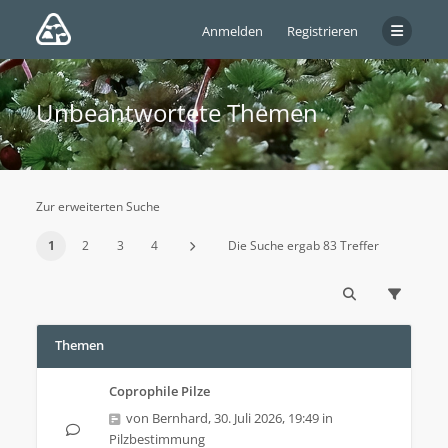
Anmelden
Registrieren
Unbeantwortete Themen
Zur erweiterten Suche
1
2
3
4
Die Suche ergab 83 Treffer
Themen
Coprophile Pilze
von
Bernhard
,
30. Juli 2026, 19:49
in
Pilzbestimmung