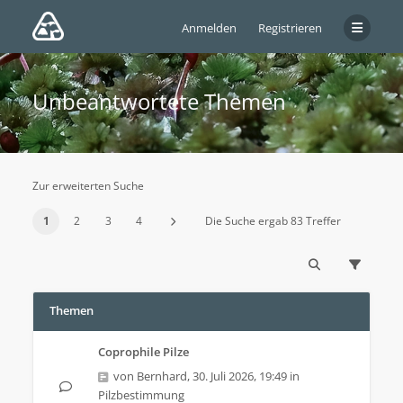
Anmelden
Registrieren
Unbeantwortete Themen
Zur erweiterten Suche
1
2
3
4
Die Suche ergab 83 Treffer
Themen
Coprophile Pilze
von
Bernhard
,
30. Juli 2026, 19:49
in
Pilzbestimmung