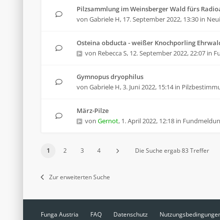
Pilzsammlung im Weinsberger Wald fürs Radioa
von
Gabriele H
,
17. September 2022, 13:30
in
Neui
Osteina obducta - weißer Knochporling Ehrwal
von
Rebecca S
,
12. September 2022, 22:07
in
F
Gymnopus dryophilus
von
Gabriele H
,
3. Juni 2022, 15:14
in
Pilzbestimm
März-Pilze
von
Gernot
,
1. April 2022, 12:18
in
Fundmeldu
1
2
3
4
Die Suche ergab 83 Treffer
Zur erweiterten Suche
Funga Austria
FAQ
Datenschutz
Nutzungsbedingunge