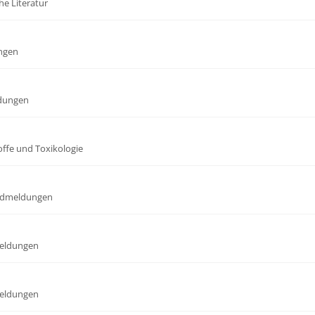
he Literatur
ngen
dungen
offe und Toxikologie
dmeldungen
eldungen
eldungen