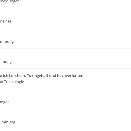
meldungen
emeines
timmung
immung
rich Lorcheln, Toxingehalt und Kochverhalten
nd Toxikologie
ungen
stimmung