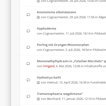
von
Cognacmeister
,
29. Juli 2026, 15:43
in
Fund
Anomoloma albolutescens
von
Cognacmeister
,
29. Juli 2026, 11:56
in
Allg
Hyphoderma
von
Cognacmeister
,
11. Juli 2026, 18:14
in
Pilzbes
Porling mit Orangen Rhizomorphen
von
Cognacmeister
,
5. Juli 2026, 18:54
in
Pilzbest
Monomethylhydrazin in „Falschen Morcheln“ sp
von
Irmgard
,
6. Mai 2026, 12:06
in
Inhaltsstoffe u
Hydnotrya bailii
von
Helmut
,
13. April 2026, 16:34
in
Fundmeld
Trematosphaeria wegeliniana?
von
Bernhard
,
11. Januar 2026, 12:10
in
Pilzbe