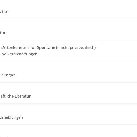
ratur
atur
 Artenkenntnis für Spontane (- nicht pilzspezifisch)
und Veranstaltungen
ldungen
ftliche Literatur
dmeldungen