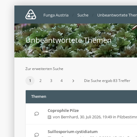
Funga Austria
Suche
Unbeantwortete The
Unbeantwortete Themen
Zur erweiterten Suche
1
2
3
4
Die Suche ergab 83 Treffer
Themen
Coprophile Pilze
von
Bernhard
,
30. Juli 2026, 19:49
in
Pilzbesti
Suillosporium cystidiatum