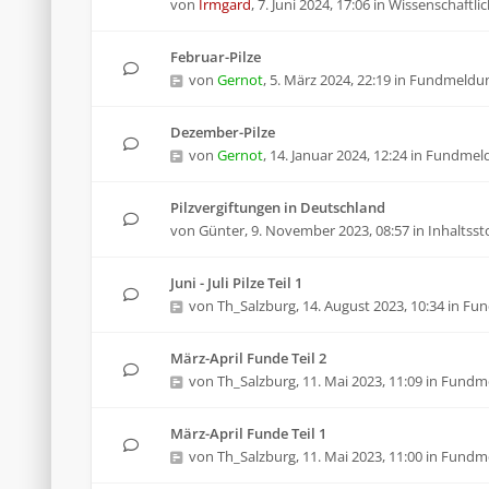
von
Irmgard
,
7. Juni 2024, 17:06
in
Wissenschaftlic
Februar-Pilze
von
Gernot
,
5. März 2024, 22:19
in
Fundmeldu
Dezember-Pilze
von
Gernot
,
14. Januar 2024, 12:24
in
Fundmel
Pilzvergiftungen in Deutschland
von
Günter
,
9. November 2023, 08:57
in
Inhaltsst
Juni - Juli Pilze Teil 1
von
Th_Salzburg
,
14. August 2023, 10:34
in
Fun
März-April Funde Teil 2
von
Th_Salzburg
,
11. Mai 2023, 11:09
in
Fundm
März-April Funde Teil 1
von
Th_Salzburg
,
11. Mai 2023, 11:00
in
Fundm