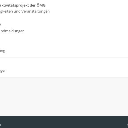
ktivitätsprojekt der ÖMG
gkeiten und Veranstaltungen
d
undmeldungen
ung
ngen
n