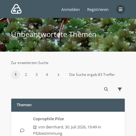
Anmelden
Registrieren
Unbeantwortete Themen
Zur erweiterten Suche
1
2
3
4
Die Suche ergab 83 Treffer
Themen
Coprophile Pilze
von
Bernhard
,
30. Juli 2026, 19:49
in
Pilzbestimmung