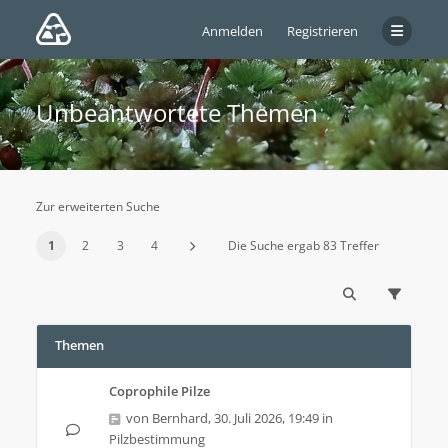
Anmelden
Registrieren
Unbeantwortete Themen
Zur erweiterten Suche
1
2
3
4
Die Suche ergab 83 Treffer
Themen
Coprophile Pilze
von
Bernhard
,
30. Juli 2026, 19:49
in
Pilzbestimmung