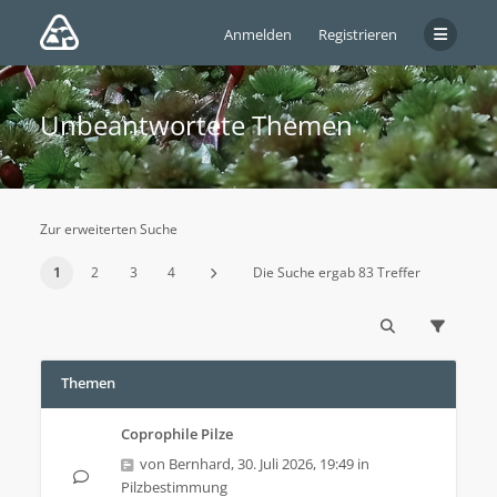
Anmelden
Registrieren
Unbeantwortete Themen
Zur erweiterten Suche
1
2
3
4
Die Suche ergab 83 Treffer
Themen
Coprophile Pilze
von
Bernhard
,
30. Juli 2026, 19:49
in
Pilzbestimmung